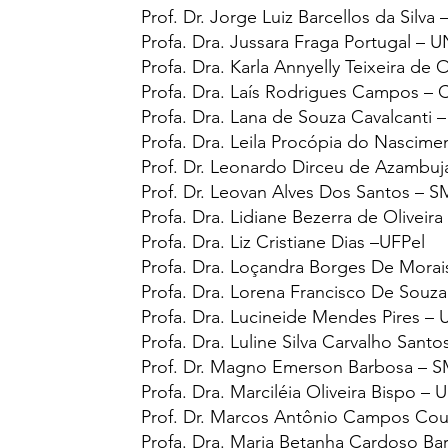
Prof. Dr.
Jorge Luiz Barcellos da Silva
Profa. Dra.
Jussara Fraga Portugal – 
Profa. Dra.
Karla Annyelly Teixeira de 
Profa. Dra.
Laís Rodrigues Campos –
Profa. Dra.
Lana de Souza Cavalcanti 
Profa. Dra.
Leila Procópia do Nascime
Prof. Dr.
Leonardo Dirceu de Azambuj
Prof. Dr.
Leovan Alves Dos Santos – 
Profa. Dra.
Lidiane Bezerra de Oliveira 
Profa. Dra.
Liz Cristiane Dias –UFPel
Profa. Dra.
Loçandra Borges De Morai
Profa. Dra.
Lorena Francisco De Souz
Profa. Dra.
Lucineide Mendes Pires –
Profa. Dra.
Luline Silva Carvalho Sant
Prof. Dr.
Magno Emerson Barbosa – 
Profa. Dra.
Marciléia Oliveira Bispo – 
Prof. Dr.
Marcos Antônio Campos Cou
Profa. Dra.
Maria Betanha Cardoso Ba