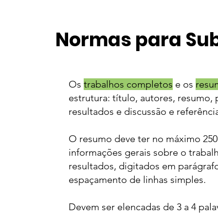
Normas para Sub
Os
trabalhos completos
e os
resu
estrutura: título, autores, resumo
resultados e discussão e referênci
O resumo deve ter no máximo 250 
informações gerais sobre o trabal
resultados, digitados em parágraf
espaçamento de linhas simples.
Devem ser elencadas de 3 a 4 palav