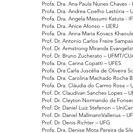
Profa. Dra.
Ana Paula Nunes Chaves 
Profa. Dra.
Andrea Coelho Lastória – 
Profa. Dra.
Angela Massumi Katuta - IF
Profa. Dra.
Anice Afonso – UERJ
Profa. Dra.
Anna Maria Kovacs Khaoul
Prof. Dr.
Antonio Carlos Freire Sampa
Prof. Dr.
Armstrong Miranda Evangelis
Prof. Dr.
Bruno Zucherato – UFMT/CU
Profa. Dra.
Carina Copatti – UFES
Profa. Dra.
Carla Juscélia de Oliveira 
Profa. Dra.
Carolina Machado Rocha Bu
Profa. Dra.
Cláudia do Carmo Rosa –
Prof. Dr.
Claudivan Sanches Lopes –
Prof. Dr.
Cleyton Normando da Fonse
Prof. Dr.
Daniel Luiz Stefenon – UniCe
Prof. Dr.
Daniel MallmannVallerius – U
Prof. Dr.
Denis Richter – UFG
Profa. Dra.
Denise Mota Pereira da Sil