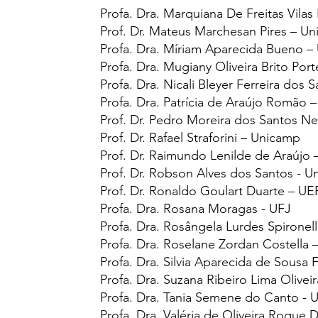
Profa. Dra.
Marquiana De Freitas Vila
Prof. Dr.
Mateus Marchesan Pires – Un
Profa. Dra.
Míriam Aparecida Bueno –
Profa. Dra.
Mugiany Oliveira Brito Port
Profa. Dra.
Nicali Bleyer Ferreira dos
Profa. Dra.
Patrícia de Araújo Romão 
Prof. Dr.
Pedro Moreira dos Santos N
Prof. Dr.
Rafael Straforini – Unicamp
Prof. Dr.
Raimundo Lenilde de Araújo 
Prof. Dr.
Robson Alves dos Santos - Un
Prof. Dr.
Ronaldo Goulart Duarte – UE
Profa. Dra.
Rosana Moragas - UFJ
Profa. Dra.
Rosângela Lurdes Spironell
Profa. Dra.
Roselane Zordan Costella
Profa. Dra.
Silvia Aparecida de Sousa
Profa. Dra.
Suzana Ribeiro Lima Olivei
Profa. Dra.
Tania Semene do Canto - 
Profa. Dra.
Valéria de Oliveira Roque